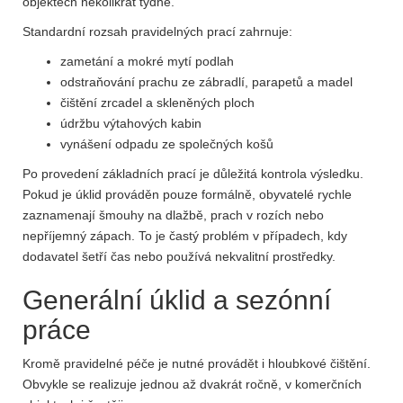
objektech několikrát týdně.
Standardní rozsah pravidelných prací zahrnuje:
zametání a mokré mytí podlah
odstraňování prachu ze zábradlí, parapetů a madel
čištění zrcadel a skleněných ploch
údržbu výtahových kabin
vynášení odpadu ze společných košů
Po provedení základních prací je důležitá kontrola výsledku.
Pokud je úklid prováděn pouze formálně, obyvatelé rychle
zaznamenají šmouhy na dlažbě, prach v rozích nebo
nepříjemný zápach. To je častý problém v případech, kdy
dodavatel šetří čas nebo používá nekvalitní prostředky.
Generální úklid a sezónní
práce
Kromě pravidelné péče je nutné provádět i hloubkové čištění.
Obvykle se realizuje jednou až dvakrát ročně, v komerčních