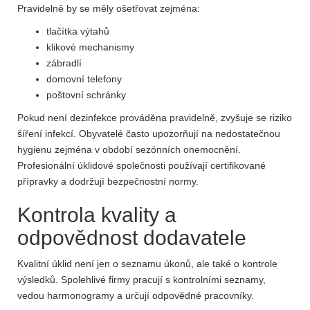
Pravidelně by se měly ošetřovat zejména:
tlačítka výtahů
klikové mechanismy
zábradlí
domovní telefony
poštovní schránky
Pokud není dezinfekce prováděna pravidelně, zvyšuje se riziko
šíření infekcí. Obyvatelé často upozorňují na nedostatečnou
hygienu zejména v období sezónních onemocnění.
Profesionální úklidové společnosti používají certifikované
přípravky a dodržují bezpečnostní normy.
Kontrola kvality a
odpovědnost dodavatele
Kvalitní úklid není jen o seznamu úkonů, ale také o kontrole
výsledků. Spolehlivé firmy pracují s kontrolními seznamy,
vedou harmonogramy a určují odpovědné pracovníky.