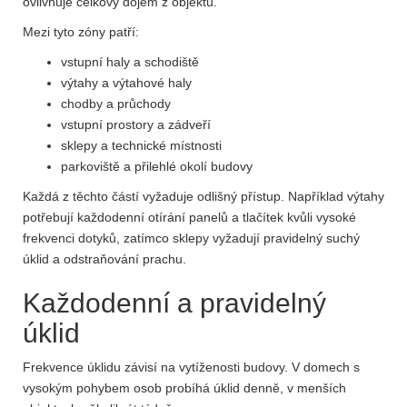
ovlivňuje celkový dojem z objektu.
Mezi tyto zóny patří:
vstupní haly a schodiště
výtahy a výtahové haly
chodby a průchody
vstupní prostory a zádveří
sklepy a technické místnosti
parkoviště a přilehlé okolí budovy
Každá z těchto částí vyžaduje odlišný přístup. Například výtahy
potřebují každodenní otírání panelů a tlačítek kvůli vysoké
frekvenci dotyků, zatímco sklepy vyžadují pravidelný suchý
úklid a odstraňování prachu.
Každodenní a pravidelný
úklid
Frekvence úklidu závisí na vytíženosti budovy. V domech s
vysokým pohybem osob probíhá úklid denně, v menších