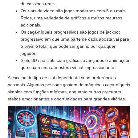
de cassinos reais.
Os slots de vídeo são jogos modernos com 5 ou mais
Rolos, uma variedade de gráficos e muitos recursos
adicionais.
Os caça-níqueis progressivos são jogos de jackpot
progressivo em que uma parte de cada aposta vai para
o prêmio total, que pode ser ganho por qualquer
jogador.
Slots 3D são slots com gráficos avançados e animações
que criam uma atmosfera visual impressionante.
A escolha do tipo de slot depende de suas preferências
pessoais. Algumas pessoas gostam de máquinas caça-níqueis
simples com funções mínimas, enquanto outras procuram
efeitos emocionantes e oportunidades para grandes vitórias.