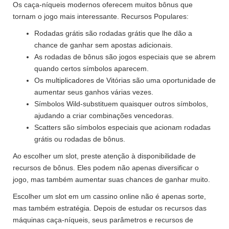
Os caça-níqueis modernos oferecem muitos bônus que
tornam o jogo mais interessante. Recursos Populares:
Rodadas grátis são rodadas grátis que lhe dão a
chance de ganhar sem apostas adicionais.
As rodadas de bônus são jogos especiais que se abrem
quando certos símbolos aparecem.
Os multiplicadores de Vitórias são uma oportunidade de
aumentar seus ganhos várias vezes.
Símbolos Wild-substituem quaisquer outros símbolos,
ajudando a criar combinações vencedoras.
Scatters são símbolos especiais que acionam rodadas
grátis ou rodadas de bônus.
Ao escolher um slot, preste atenção à disponibilidade de
recursos de bônus. Eles podem não apenas diversificar o
jogo, mas também aumentar suas chances de ganhar muito.
Escolher um slot em um cassino online não é apenas sorte,
mas também estratégia. Depois de estudar os recursos das
máquinas caça-níqueis, seus parâmetros e recursos de