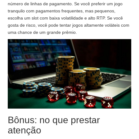
número de linhas de pagamento. Se você preferir um jogo
tranquilo com pagamentos frequentes, mas pequenos,
escolha um slot com baixa volatilidade e alto RTP. Se você
gosta de risco, você pode tentar jogos altamente voláteis com
uma chance de um grande prêmio.
Bônus: no que prestar
atenção