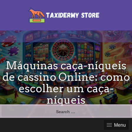
Máquinas caça-níqueis
de cassino Online: como
escolher um caça-
níqueis
Search
for:
Menu