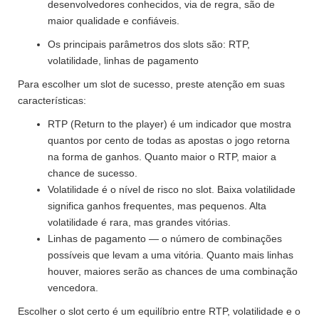
desenvolvedores conhecidos, via de regra, são de
maior qualidade e confiáveis.
Os principais parâmetros dos slots são: RTP,
volatilidade, linhas de pagamento
Para escolher um slot de sucesso, preste atenção em suas
características:
RTP (Return to the player) é um indicador que mostra
quantos por cento de todas as apostas o jogo retorna
na forma de ganhos. Quanto maior o RTP, maior a
chance de sucesso.
Volatilidade é o nível de risco no slot. Baixa volatilidade
significa ganhos frequentes, mas pequenos. Alta
volatilidade é rara, mas grandes vitórias.
Linhas de pagamento — o número de combinações
possíveis que levam a uma vitória. Quanto mais linhas
houver, maiores serão as chances de uma combinação
vencedora.
Escolher o slot certo é um equilíbrio entre RTP, volatilidade e o