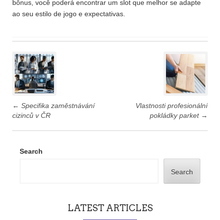
bônus, você poderá encontrar um slot que melhor se adapte
ao seu estilo de jogo e expectativas.
Post
navigation
←
Specifika zaměstnávání
Vlastnosti profesionální
cizinců v ČR
pokládky parket
→
Search
Search
LATEST ARTICLES